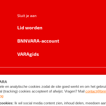
Sluit je aan
Lid worden
BNNVARA-account
VARAgids
voorwaarden
©
2026
BNNVARA