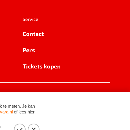
Service
Contact
Pers
Tickets kopen
RSIN 8531 62 402