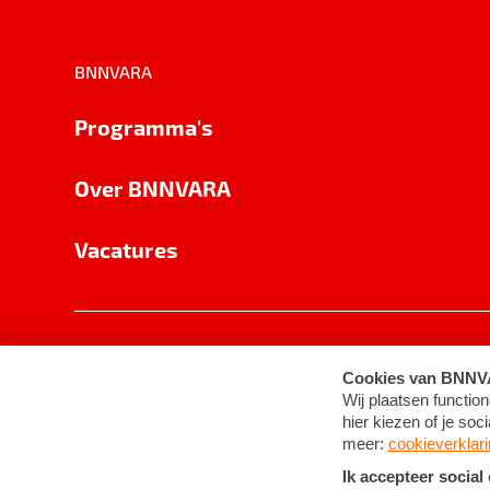
BNNVARA
Programma's
Over BNNVARA
Vacatures
Privacy
Cookie-instellingen
Algemene 