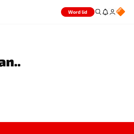
Word lid
an..