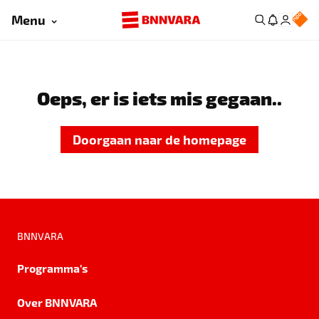
Menu
Oeps, er is iets mis gegaan..
Doorgaan naar de homepage
BNNVARA
Programma's
Over BNNVARA