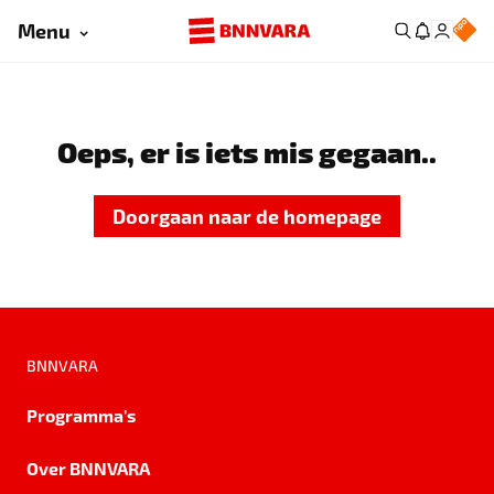
Menu
Oeps, er is iets mis gegaan..
Doorgaan naar de homepage
BNNVARA
Programma's
Over BNNVARA