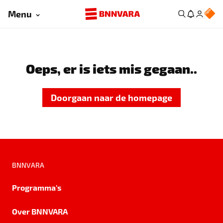
Menu
Oeps, er is iets mis gegaan..
Doorgaan naar de homepage
BNNVARA
Programma's
Over BNNVARA