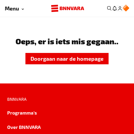
Menu
Oeps, er is iets mis gegaan..
Doorgaan naar de homepage
BNNVARA
Programma's
Over BNNVARA