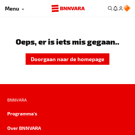
Menu
Oeps, er is iets mis gegaan..
Doorgaan naar de homepage
BNNVARA
Programma's
Over BNNVARA