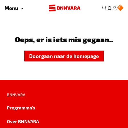
Menu
Oeps, er is iets mis gegaan..
Doorgaan naar de homepage
BNNVARA
Programma's
Over BNNVARA