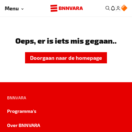
Menu
Oeps, er is iets mis gegaan..
Doorgaan naar de homepage
BNNVARA
Programma's
Over BNNVARA