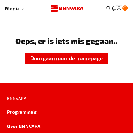
Menu
Oeps, er is iets mis gegaan..
Doorgaan naar de homepage
BNNVARA
Programma's
Over BNNVARA