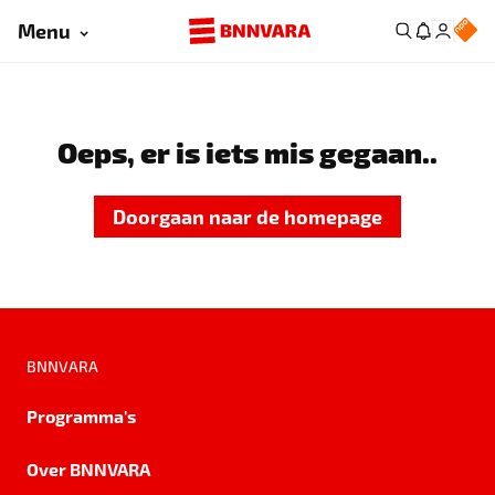
Menu
Oeps, er is iets mis gegaan..
Doorgaan naar de homepage
BNNVARA
Programma's
Over BNNVARA