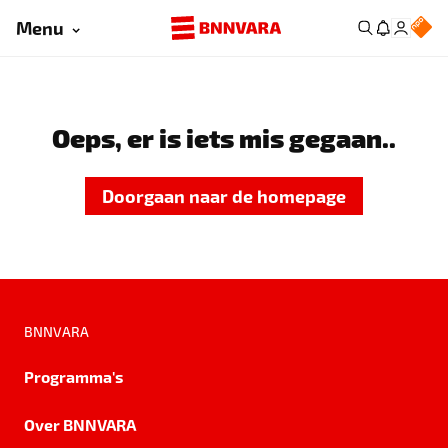
Menu
Oeps, er is iets mis gegaan..
Doorgaan naar de homepage
BNNVARA
Programma's
Over BNNVARA