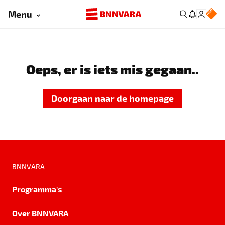
Menu
Oeps, er is iets mis gegaan..
Doorgaan naar de homepage
BNNVARA
Programma's
Over BNNVARA