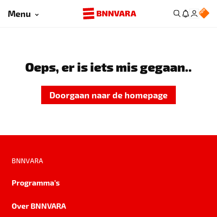
Menu
Oeps, er is iets mis gegaan..
Doorgaan naar de homepage
BNNVARA
Programma's
Over BNNVARA