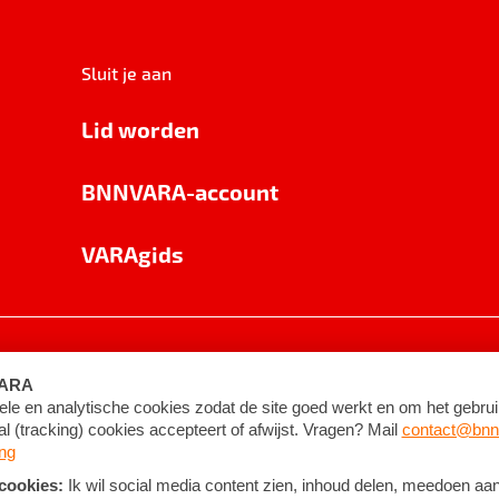
Sluit je aan
Lid worden
BNNVARA-account
VARAgids
voorwaarden
©
2026
BNNVARA