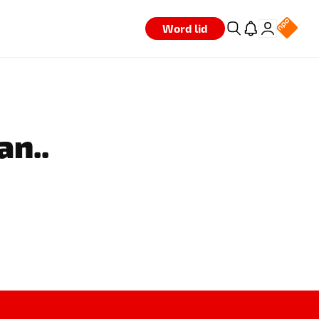
Word lid
an..