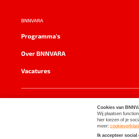
BNNVARA
Programma's
Over BNNVARA
Vacatures
Privacy
Cookie-instellingen
Algemene 