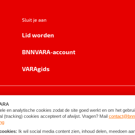
Sluit je aan
Lid worden
BNNVARA-account
VARAgids
voorwaarden
©
2026
BNNVARA