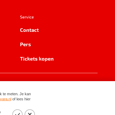
Service
Contact
Pers
Tickets kopen
RSIN 8531 62 402