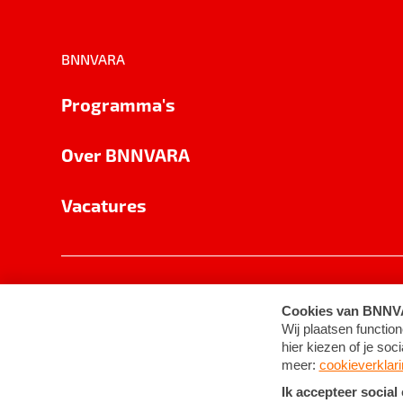
BNNVARA
Programma's
Over BNNVARA
Vacatures
Privacy
Cookie-instellingen
Algemene 