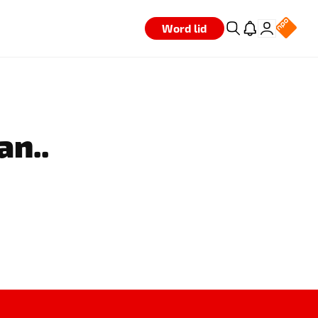
Word lid
an..