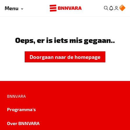
Menu
Oeps, er is iets mis gegaan..
Doorgaan naar de homepage
BNNVARA
Programma's
Over BNNVARA