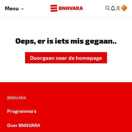
Menu
Oeps, er is iets mis gegaan..
Doorgaan naar de homepage
BNNVARA
Programma's
Over BNNVARA