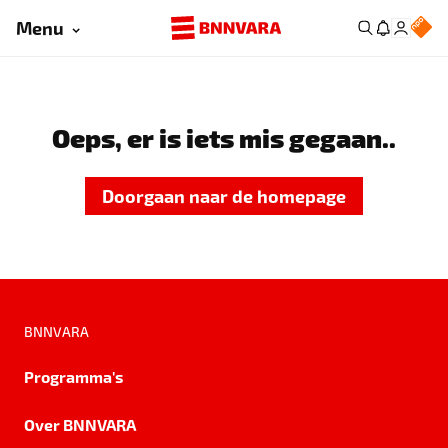
Menu
Oeps, er is iets mis gegaan..
Doorgaan naar de homepage
BNNVARA
Programma's
Over BNNVARA