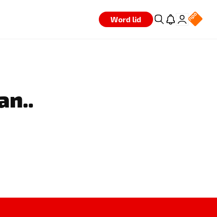
Word lid
an..