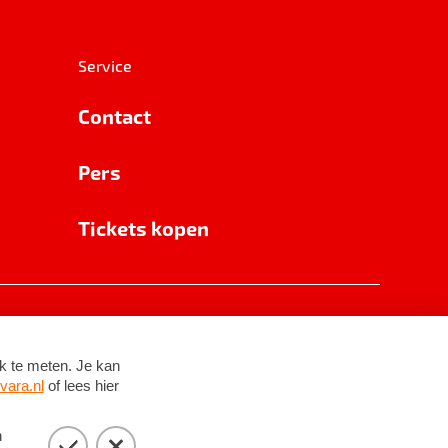
Service
Contact
Pers
Tickets kopen
RSIN 8531 62 402