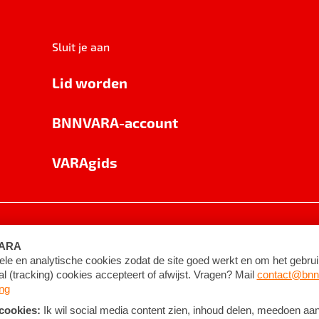
Sluit je aan
Lid worden
BNNVARA-account
VARAgids
voorwaarden
©
2026
BNNVARA