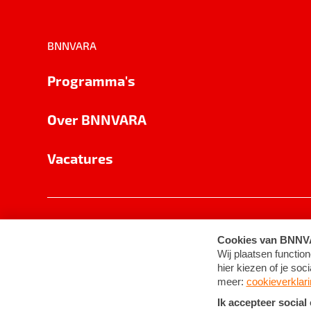
BNNVARA
Programma's
Over BNNVARA
Vacatures
Privacy
Cookie-instellingen
Algemene 