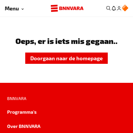
Menu
Oeps, er is iets mis gegaan..
Doorgaan naar de homepage
BNNVARA
Programma's
Over BNNVARA