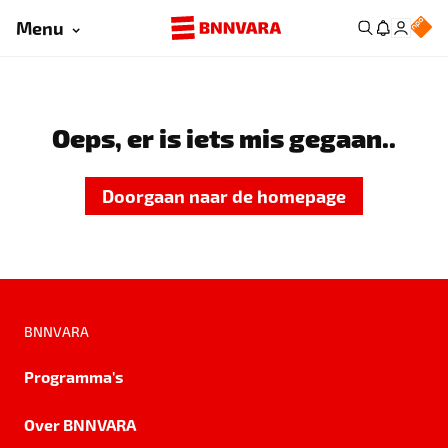
Menu
Oeps, er is iets mis gegaan..
Doorgaan naar de homepage
BNNVARA
Programma's
Over BNNVARA