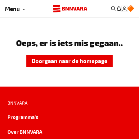
Menu
Oeps, er is iets mis gegaan..
Doorgaan naar de homepage
BNNVARA
Programma's
Over BNNVARA