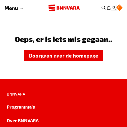
Menu
Oeps, er is iets mis gegaan..
Doorgaan naar de homepage
BNNVARA
Programma's
Over BNNVARA