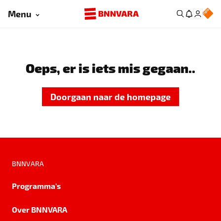
Menu
Oeps, er is iets mis gegaan..
Doorgaan naar de homepage
BNNVARA
Programma's
Over BNNVARA