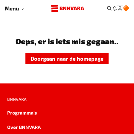
Menu
Oeps, er is iets mis gegaan..
Doorgaan naar de homepage
BNNVARA
Programma's
Over BNNVARA