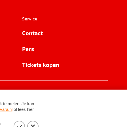
Service
Contact
Pers
Tickets kopen
RSIN 8531 62 402