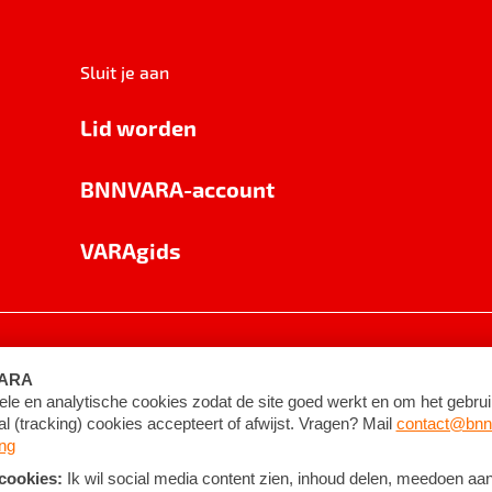
Sluit je aan
Lid worden
BNNVARA-account
VARAgids
voorwaarden
©
2026
BNNVARA