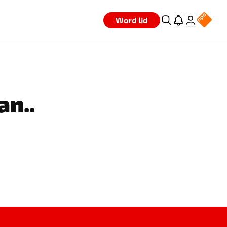
Word lid
an..