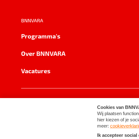
BNNVARA
Programma's
Over BNNVARA
Vacatures
Privacy
Cookie-instellingen
Algemene 