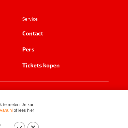
Service
Contact
Pers
Tickets kopen
RSIN 8531 62 402