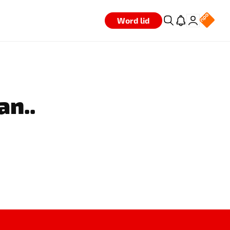
Word lid
an..