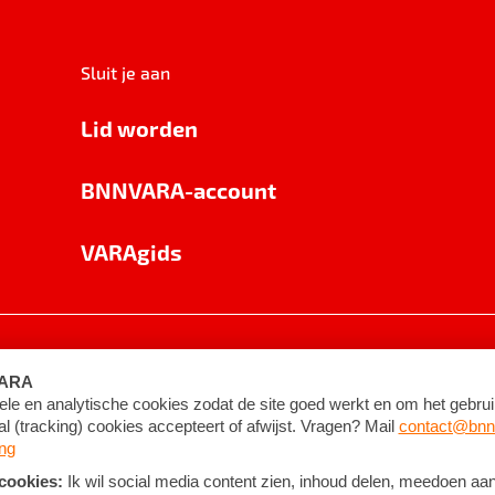
Sluit je aan
Lid worden
BNNVARA-account
VARAgids
voorwaarden
©
2026
BNNVARA