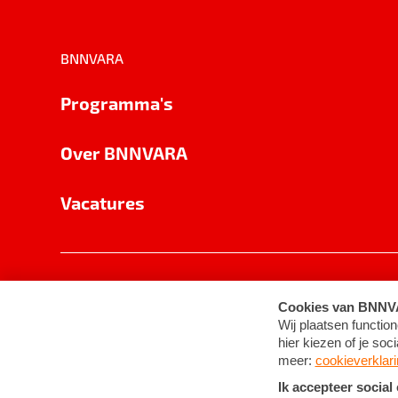
BNNVARA
Programma's
Over BNNVARA
Vacatures
Privacy
Cookie-instellingen
Algemene 