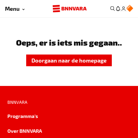
Menu
Oeps, er is iets mis gegaan..
Doorgaan naar de homepage
BNNVARA
Programma's
Over BNNVARA