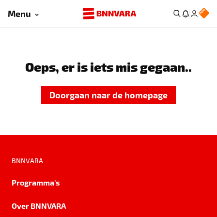
Menu
Oeps, er is iets mis gegaan..
Doorgaan naar de homepage
BNNVARA
Programma's
Over BNNVARA