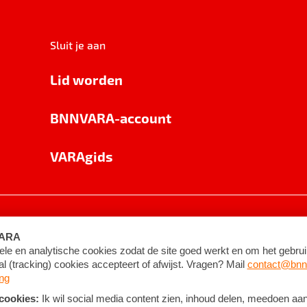
Sluit je aan
Lid worden
BNNVARA-account
VARAgids
voorwaarden
©
2026
BNNVARA