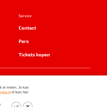
Service
Contact
Pers
Tickets kopen
RSIN 8531 62 402