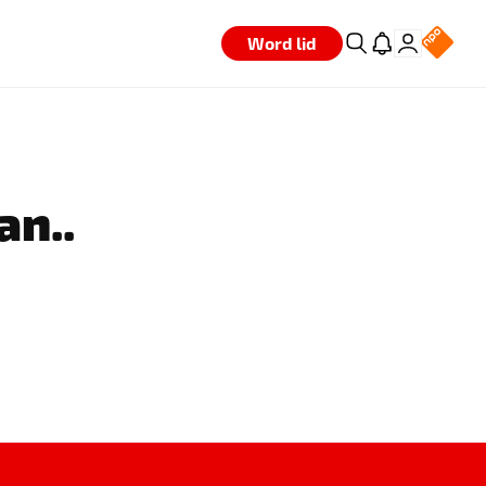
Word lid
an..