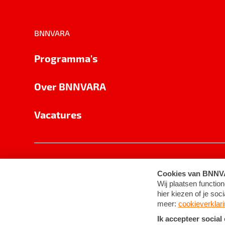
BNNVARA
Programma's
Over BNNVARA
Vacatures
Privacy
Cookie-instellingen
Algemene 