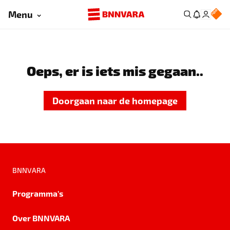
Menu
Oeps, er is iets mis gegaan..
Doorgaan naar de homepage
BNNVARA
Programma's
Over BNNVARA