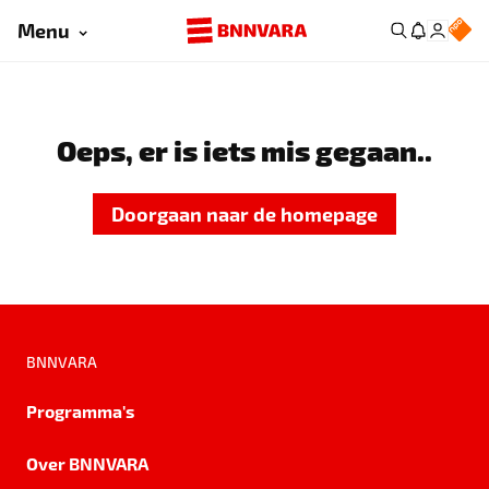
Menu
Oeps, er is iets mis gegaan..
Doorgaan naar de homepage
BNNVARA
Programma's
Over BNNVARA