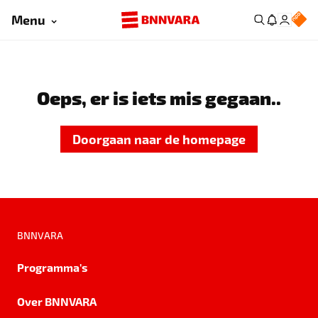
Menu
Oeps, er is iets mis gegaan..
Doorgaan naar de homepage
BNNVARA
Programma's
Over BNNVARA