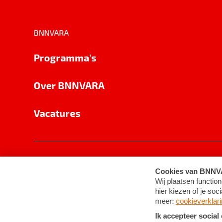
BNNVARA
Programma's
Over BNNVARA
Vacatures
Privacy
Cookie-instellingen
Algemene 