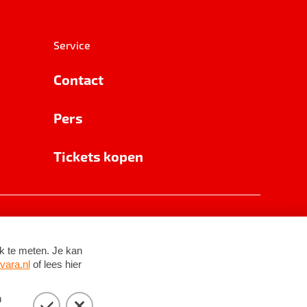
Service
Contact
Pers
Tickets kopen
RSIN 8531 62 402