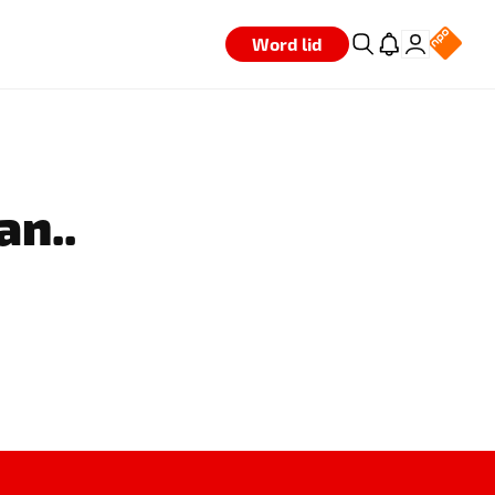
Word lid
an..