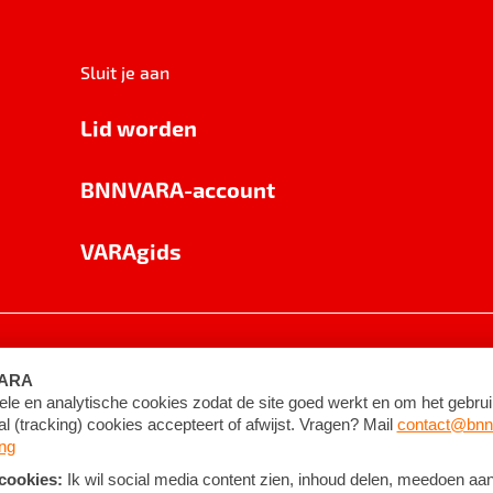
Sluit je aan
Lid worden
BNNVARA-account
VARAgids
voorwaarden
©
2026
BNNVARA