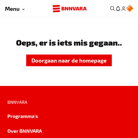
Menu
Oeps, er is iets mis gegaan..
Doorgaan naar de homepage
BNNVARA
Programma's
Over BNNVARA