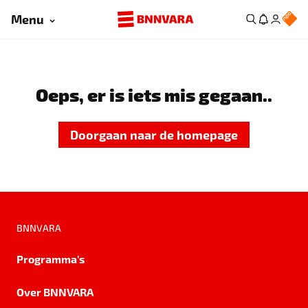
Menu
Oeps, er is iets mis gegaan..
Doorgaan naar de homepage
BNNVARA
Programma's
Over BNNVARA