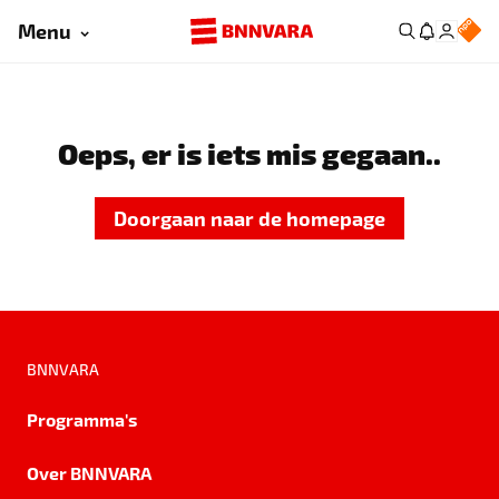
Menu
Oeps, er is iets mis gegaan..
Doorgaan naar de homepage
BNNVARA
Programma's
Over BNNVARA