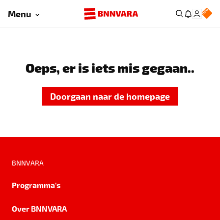
Menu
Oeps, er is iets mis gegaan..
Doorgaan naar de homepage
BNNVARA
Programma's
Over BNNVARA