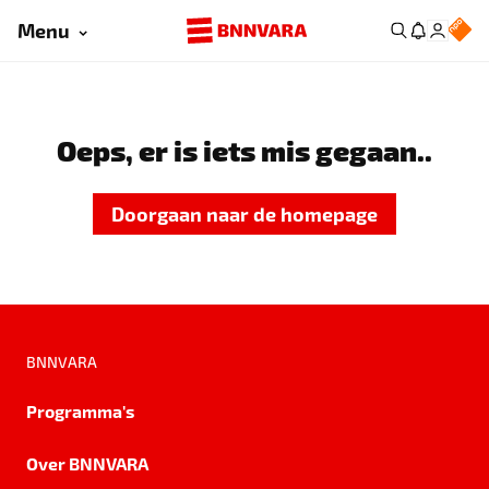
Menu
Oeps, er is iets mis gegaan..
Doorgaan naar de homepage
BNNVARA
Programma's
Over BNNVARA