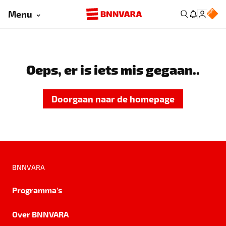
Menu
Oeps, er is iets mis gegaan..
Doorgaan naar de homepage
BNNVARA
Programma's
Over BNNVARA