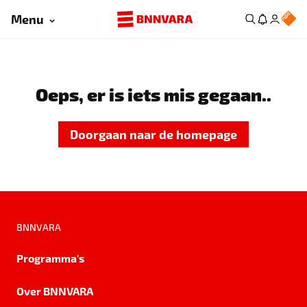
Menu
Oeps, er is iets mis gegaan..
Doorgaan naar de homepage
BNNVARA
Programma's
Over BNNVARA