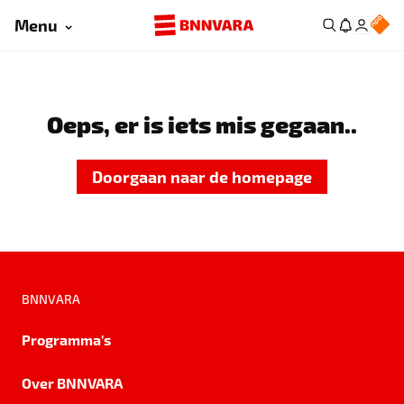
Menu
Oeps, er is iets mis gegaan..
Doorgaan naar de homepage
BNNVARA
Programma's
Over BNNVARA