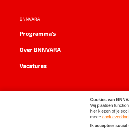
BNNVARA
Programma's
Over BNNVARA
Vacatures
Privacy
Cookie-instellingen
Algemene 