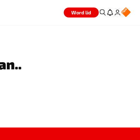
Word lid
an..