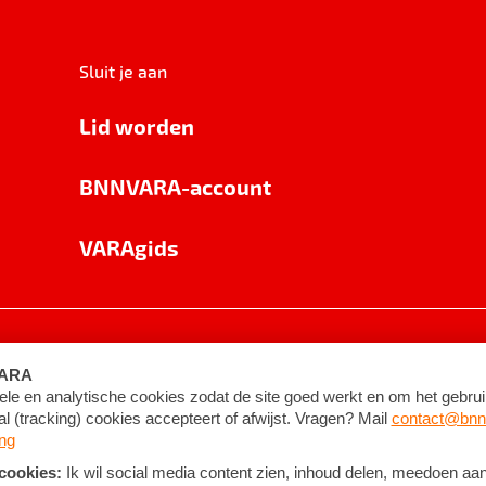
Sluit je aan
Lid worden
BNNVARA-account
VARAgids
voorwaarden
©
2026
BNNVARA