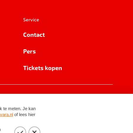
Service
Contact
Pers
Tickets kopen
RSIN 8531 62 402