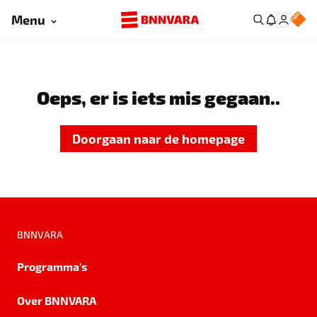
Menu
Oeps, er is iets mis gegaan..
Doorgaan naar de homepage
BNNVARA
Programma's
Over BNNVARA