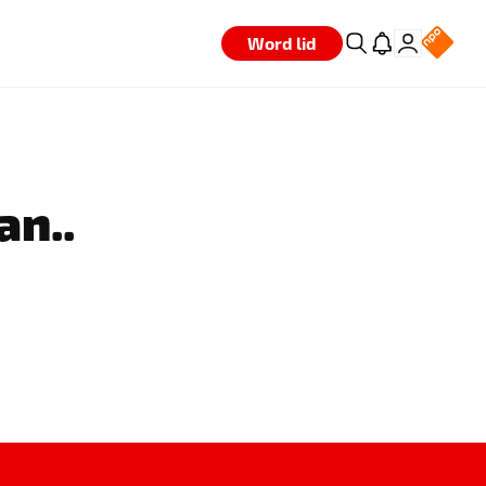
Word lid
an..