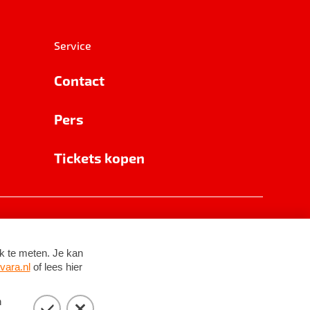
Service
Contact
Pers
Tickets kopen
RSIN 8531 62 402