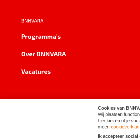
BNNVARA
Programma's
Over BNNVARA
Vacatures
Privacy
Cookie-instellingen
Algemene 