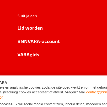
Sluit je aan
Lid worden
BNNVARA-account
VARAgids
voorwaarden
©
2026
BNNVARA