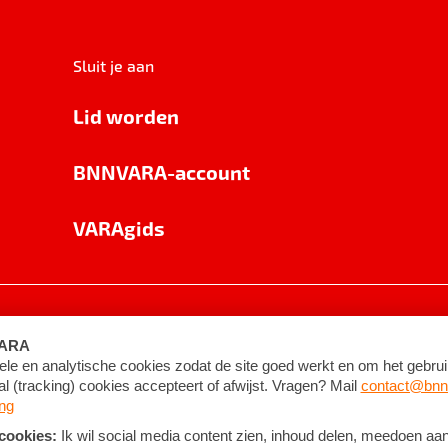
Sluit je aan
Lid worden
BNNVARA-account
VARAgids
voorwaarden
©
2026
BNNVARA