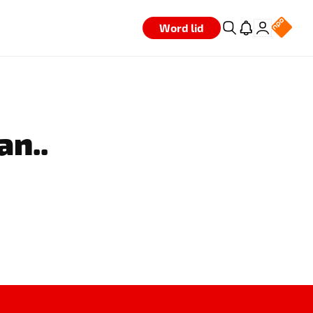
Word lid
an..