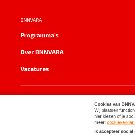
BNNVARA
Programma's
Over BNNVARA
Vacatures
Privacy
Cookie-instellingen
Algemene 