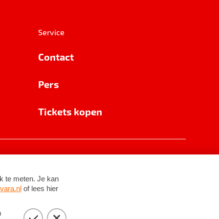
Service
Contact
Pers
Tickets kopen
RSIN 8531 62 402