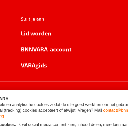
Sluit je aan
Lid worden
BNNVARA-account
VARAgids
voorwaarden
©
2026
BNNVARA