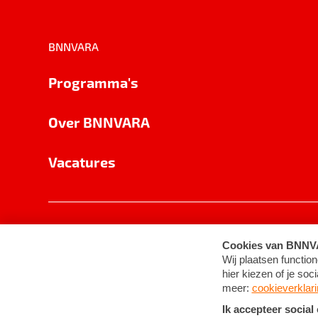
BNNVARA
Programma's
Over BNNVARA
Vacatures
Privacy
Cookie-instellingen
Algemene 