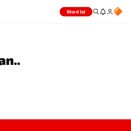
Word lid
an..