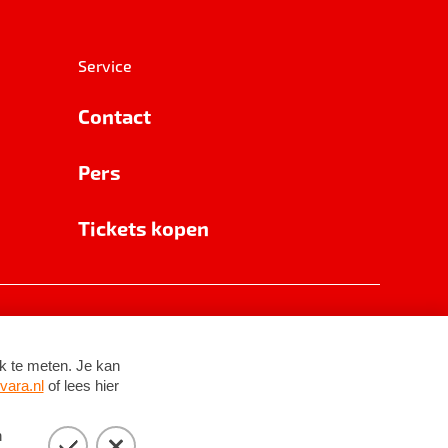
Service
Contact
Pers
Tickets kopen
RSIN 8531 62 402