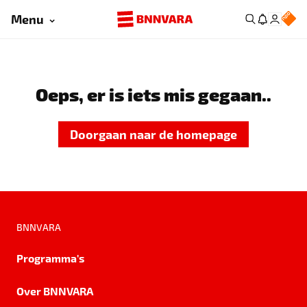
Menu
Oeps, er is iets mis gegaan..
Doorgaan naar de homepage
BNNVARA
Programma's
Over BNNVARA