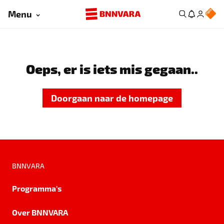
Menu
Oeps, er is iets mis gegaan..
Doorgaan naar de homepage
BNNVARA
Programma's
Over BNNVARA