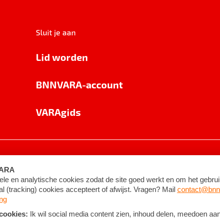
Sluit je aan
Lid worden
BNNVARA-account
VARAgids
voorwaarden
©
2026
BNNVARA