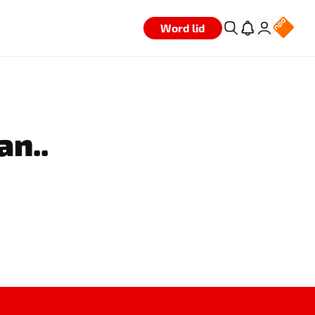
Word lid
an..