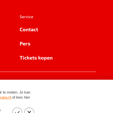
Service
Contact
Pers
Tickets kopen
RSIN 8531 62 402